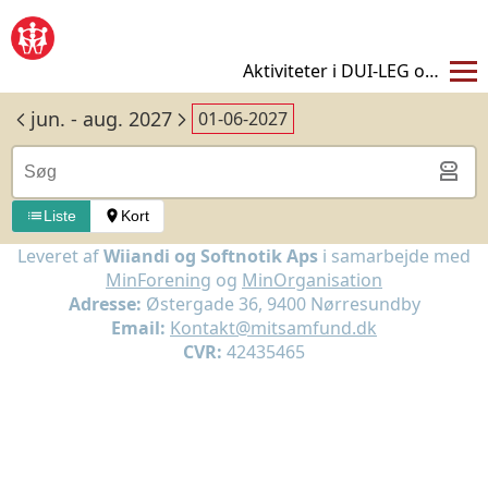
✖
Aktiviteter i DUI-LEG og VIRKE
Kalender - Juni 2027 | DUI Kalender
jun. - aug. 2027
01-06-2027
Liste
Kort
Leveret af
Wiiandi og Softnotik Aps
i samarbejde med
MinForening
og
MinOrganisation
Adresse:
Østergade 36, 9400 Nørresundby
Email:
Kontakt@mitsamfund.dk
CVR:
42435465