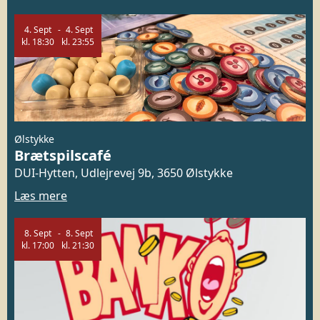
4.
Sept
4.
Sept
kl.
18:30
kl.
23:55
Ølstykke
Brætspilscafé
DUI-Hytten, Udlejrevej 9b, 3650 Ølstykke
Læs mere
8.
Sept
8.
Sept
kl.
17:00
kl.
21:30