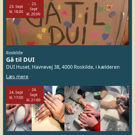
23.
23.
Sept
Sept
kl.
18:00
kl.
20:00
Roskilde
Gå til DUI
DUI Huset, Havnevej 38, 4000 Roskilde, i kælderen
Læs mere
24.
24.
Sept
Sept
kl.
17:00
kl.
21:00