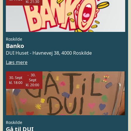
kl.
21:30
Roskilde
Banko
DUI Huset - Havnevej 38, 4000 Roskilde
Læs mere
30.
30.
Sept
Sept
kl.
18:00
kl.
20:00
Roskilde
Gå til DUI