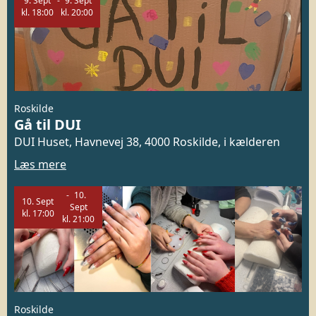
9.
Sept
9.
Sept
kl.
18:00
kl.
20:00
Roskilde
Gå til DUI
DUI Huset, Havnevej 38, 4000 Roskilde, i kælderen
Læs mere
10.
10.
Sept
Sept
kl.
17:00
kl.
21:00
Roskilde