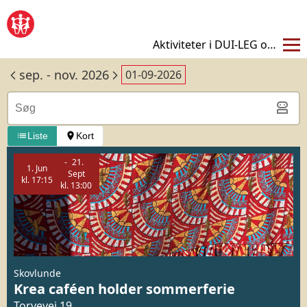
✖
Aktiviteter i DUI-LEG og VIRKE
Kalender - September 2026 | DUI Kalender
sep. - nov. 2026
01-09-2026
Liste
Kort
21.
1.
Jun
Sept
kl.
17:15
kl.
13:00
Skovlunde
Krea caféen holder sommerferie
Torvevej 19