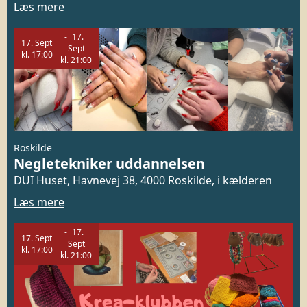
Læs mere
17.
17.
Sept
Sept
kl.
17:00
kl.
21:00
Roskilde
Negletekniker uddannelsen
DUI Huset, Havnevej 38, 4000 Roskilde, i kælderen
Læs mere
17.
17.
Sept
Sept
kl.
17:00
kl.
21:00