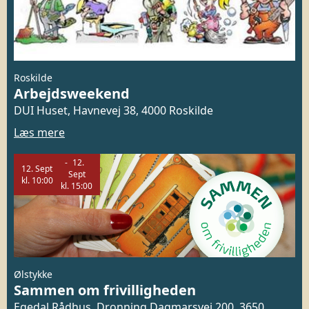
Roskilde
Arbejdsweekend
DUI Huset, Havnevej 38, 4000 Roskilde
Læs mere
12.
12.
Sept
Sept
kl.
10:00
kl.
15:00
Ølstykke
Sammen om frivilligheden
Egedal Rådhus, Dronning Dagmarsvej 200, 3650