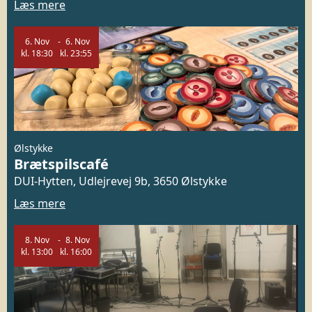
Læs mere
6.
Nov
6.
Nov
kl.
18:30
kl.
23:55
Ølstykke
Brætspilscafé
DUI-Hytten, Udlejrevej 9b, 3650 Ølstykke
Læs mere
8.
Nov
8.
Nov
kl.
13:00
kl.
16:00