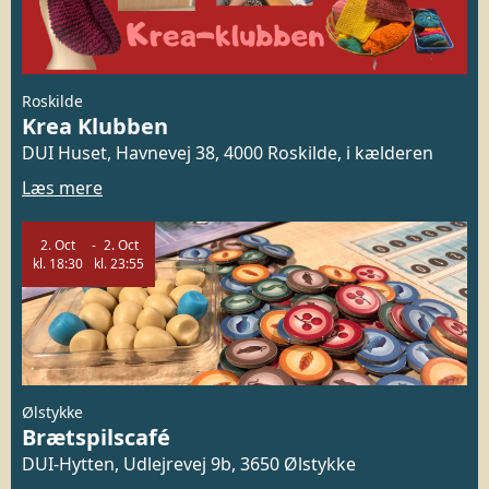
Roskilde
Krea Klubben
DUI Huset, Havnevej 38, 4000 Roskilde, i kælderen
Læs mere
2.
Oct
2.
Oct
kl.
18:30
kl.
23:55
Ølstykke
Brætspilscafé
DUI-Hytten, Udlejrevej 9b, 3650 Ølstykke