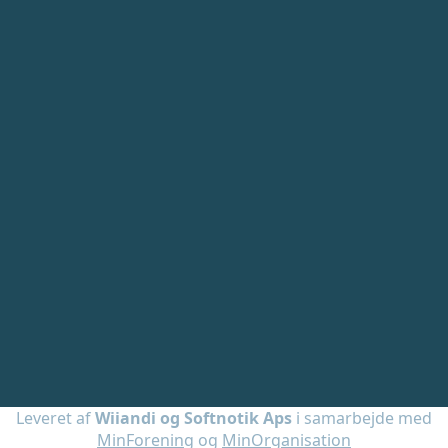
Leveret af
Wiiandi og Softnotik Aps
i samarbejde med
MinForening
og
MinOrganisation